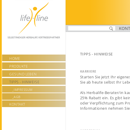
https://life-line.ch/tipps-hinweise
KONT
TIPPS - HINWEISE
HOME
PRODUKTE
KARRIERE
GESUND LEBEN
Starten Sie jetzt Ihr eige
TIPPS - HINWEISE
Sie ab heute selbst Ihr L
_IMPRESSUM
Als Herbalife-Berater/in k
_AGB
25% Rabatt ein
. Es gibt k
oder Verpflichtung
zum Pro
KONTAKT
Informationen nehmen Sie