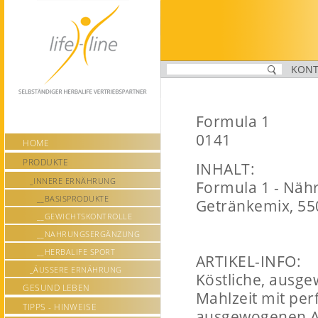
https://life-line.ch/__basisprodukte
KONT
Formula 1
0141
HOME
PRODUKTE
INHALT:
_INNERE ERNÄHRUNG
Formula 1 - Näh
__BASISPRODUKTE
Getränkemix, 55
__GEWICHTSKONTROLLE
__NAHRUNGSERGÄNZUNG
__HERBALIFE SPORT
ARTIKEL-INFO:
_ÄUSSERE ERNÄHRUNG
Köstliche, ausg
GESUND LEBEN
Mahlzeit mit per
TIPPS - HINWEISE
ausgewogenen A