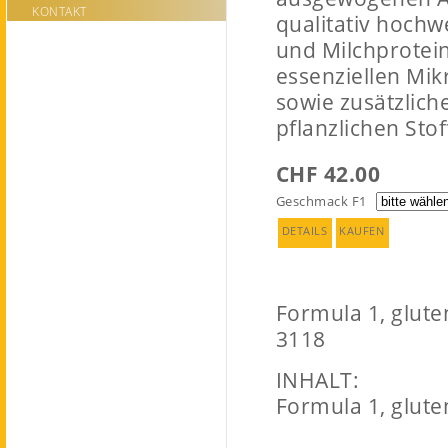
KONTAKT
qualitativ hochw
und Milchprotei
essenziellen Mik
sowie zusätzlic
pflanzlichen Stof
CHF 42.00
Geschmack F1
DETAILS
KAUFEN
Formula 1, glute
3118
INHALT:
Formula 1, glute